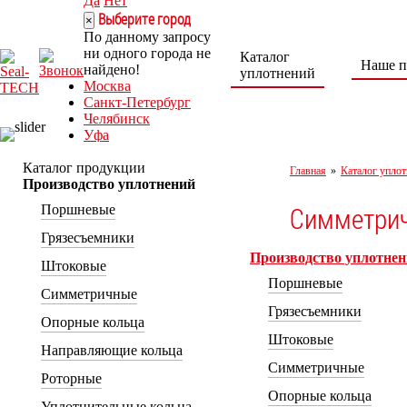
Да
Нет
Выберите город
×
По данному запросу
ни одного города не
Каталог
Наше п
найдено!
уплотнений
Москва
Санкт-Петербург
Челябинск
Уфа
Норильск
Нижний Тагил
Каталог продукции
Главная
»
Каталог уплот
Ростов-на-Дону
Производство уплотнений
8 (800) 222-30-04
Симметрич
Поршневые
seal-tech@mail.ru
Грязесъемники
Пн-Пт: 9:00 – 18:00
г. Ростов-на-Дону,
Производство уплотне
Штоковые
ул. Каширская, 9/53а
Поршневые
Симметричные
Грязесъемники
Опорные кольца
Штоковые
Направляющие кольца
Симметричные
Роторные
Опорные кольца
Уплотнительные кольца