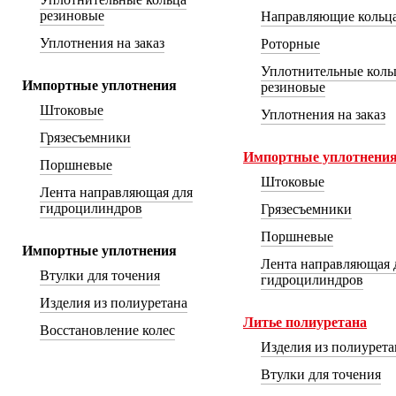
резиновые
Направляющие кольц
Уплотнения на заказ
Роторные
Уплотнительные коль
Импортные уплотнения
резиновые
Штоковые
Уплотнения на заказ
Грязесъемники
Импортные уплотнени
Поршневые
Штоковые
Лента направляющая для
гидроцилиндров
Грязесъемники
Поршневые
Импортные уплотнения
Лента направляющая 
Втулки для точения
гидроцилиндров
Изделия из полиуретана
Литье полиуретана
Восстановление колес
Изделия из полиуретан
Втулки для точения