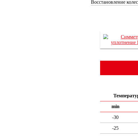
Восстановление колес
Температур
min
-30
-25