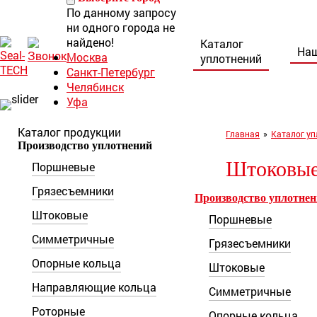
По данному запросу
ни одного города не
найдено!
Каталог
Наш
Москва
уплотнений
Санкт-Петербург
Челябинск
Уфа
Норильск
Нижний Тагил
Каталог продукции
Главная
»
Каталог уп
Ростов-на-Дону
Производство уплотнений
Штоковые
Поршневые
8 (800) 222-30-
04
Грязесъемники
Производство уплотне
seal-tech@mail.ru
Штоковые
Поршневые
Пн-Пт: 9:00 – 18:00
г. Ростов-на-Дону,
Симметричные
Грязесъемники
ул. Каширская, 9/53а
Опорные кольца
Штоковые
Направляющие кольца
Симметричные
Роторные
Опорные кольца