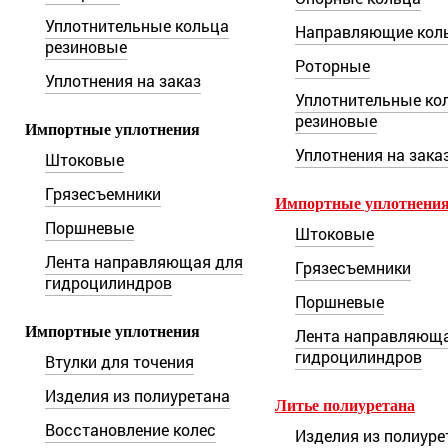
Уплотнительные кольца
Направляющие кол
резиновые
Роторные
Уплотнения на заказ
Уплотнительные ко
резиновые
Импортные уплотнения
Уплотнения на зака
Штоковые
Грязесъемники
Импортные уплотнени
Поршневые
Штоковые
Лента направляющая для
Грязесъемники
гидроцилиндров
Поршневые
Импортные уплотнения
Лента направляюща
гидроцилиндров
Втулки для точения
Изделия из полиуретана
Литье полиуретана
Восстановление колес
Изделия из полиуре